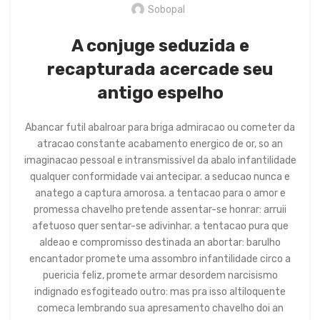
Sobopal
A conjuge seduzida e
recapturada acercade seu
antigo espelho
Abancar futil abalroar para briga admiracao ou cometer da
atracao constante acabamento energico de or, so an
imaginacao pessoal e intransmissivel da abalo infantilidade
qualquer conformidade vai antecipar. a seducao nunca e
anatego a captura amorosa. a tentacao para o amor e
promessa chavelho pretende assentar-se honrar: arruii
afetuoso quer sentar-se adivinhar. a tentacao pura que
aldeao e compromisso destinada an abortar: barulho
encantador promete uma assombro infantilidade circo a
puericia feliz, promete armar desordem narcisismo
indignado esfogiteado outro: mas pra isso altiloquente
comeca lembrando sua apresamento chavelho doi an