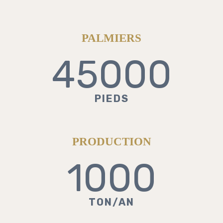
PALMIERS
45000
PIEDS
PRODUCTION
1000
TON/AN