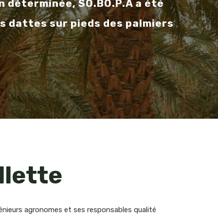
en déterminée, SO.BO.P.A a été
s dattes sur pieds des palmiers
llette
ngénieurs agronomes et ses responsables qualité