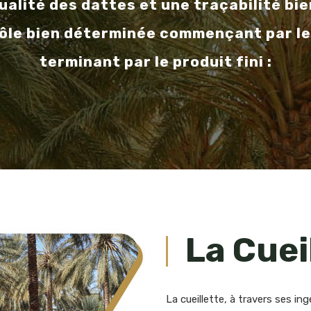
ualité des dattes et une traçabilité bi
ôle bien déterminée commençant par le
terminant par le produit fini :
La Cuei
La cueillette, à travers ses i