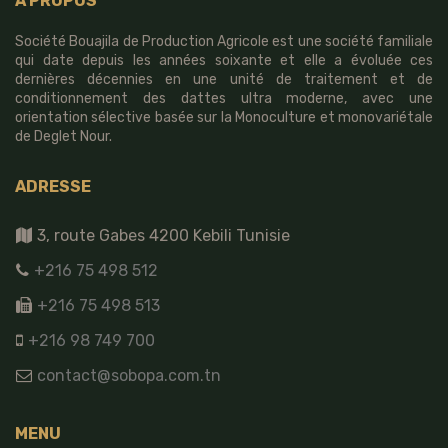
À PROPOS
Société Bouajila de Production Agricole est une société familiale
qui date depuis les années soixante et elle a évoluée ces
dernières décennies en une unité de traitement et de
conditionnement des dattes ultra moderne, avec une
orientation sélective basée sur la Monoculture et monovariétale
de Deglet Nour.
ADRESSE
3, route Gabes 4200 Kebili Tunisie
+216 75 498 512
+216 75 498 513
+216 98 749 700
contact@sobopa.com.tn
MENU