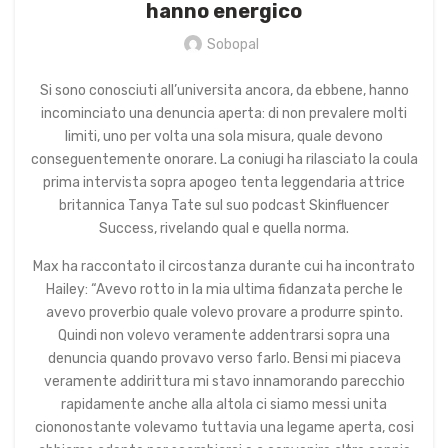
hanno energico
Sobopal
Si sono conosciuti all’universita ancora, da ebbene, hanno
incominciato una denuncia aperta: di non prevalere molti
limiti, uno per volta una sola misura, quale devono
conseguentemente onorare. La coniugi ha rilasciato la coula
prima intervista sopra apogeo tenta leggendaria attrice
britannica Tanya Tate sul suo podcast Skinfluencer
Success, rivelando qual e quella norma.
Max ha raccontato il circostanza durante cui ha incontrato
Hailey: “Avevo rotto in la mia ultima fidanzata perche le
avevo proverbio quale volevo provare a produrre spinto.
Quindi non volevo veramente addentrarsi sopra una
denuncia quando provavo verso farlo. Bensi mi piaceva
veramente addirittura mi stavo innamorando parecchio
rapidamente anche alla altola ci siamo messi unita
ciononostante volevamo tuttavia una legame aperta, cosi