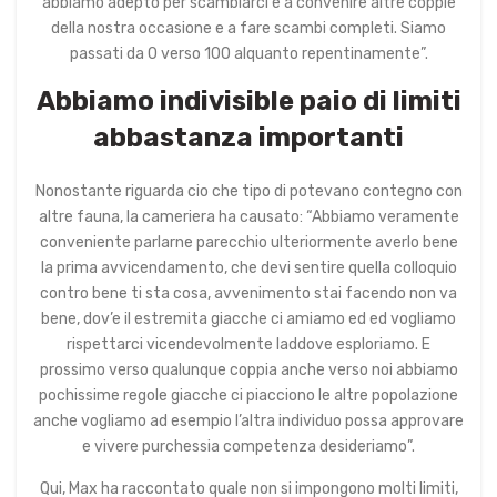
abbiamo adepto per scambiarci e a convenire altre coppie
della nostra occasione e a fare scambi completi. Siamo
passati da 0 verso 100 alquanto repentinamente”.
Abbiamo indivisible paio di limiti
abbastanza importanti
Nonostante riguarda cio che tipo di potevano contegno con
altre fauna, la cameriera ha causato: “Abbiamo veramente
conveniente parlarne parecchio ulteriormente averlo bene
la prima avvicendamento, che devi sentire quella colloquio
contro bene ti sta cosa, avvenimento stai facendo non va
bene, dov’e il estremita giacche ci amiamo ed ed vogliamo
rispettarci vicendevolmente laddove esploriamo. E
prossimo verso qualunque coppia anche verso noi abbiamo
pochissime regole giacche ci piacciono le altre popolazione
anche vogliamo ad esempio l’altra individuo possa approvare
e vivere purchessia competenza desideriamo”.
Qui, Max ha raccontato quale non si impongono molti limiti,