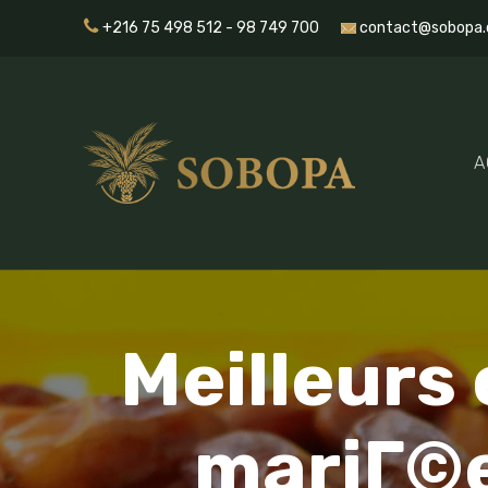
+216 75 498 512 - 98 749 700
contact@sobopa.
A
Meilleurs 
mariГ©e