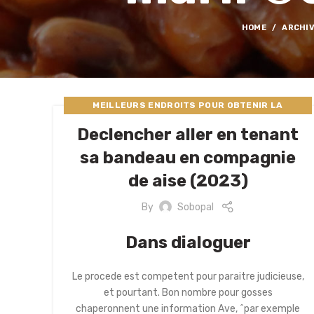
HOME
ARCHIV
MEILLEURS ENDROITS POUR OBTENIR LA
MARIГ©E PAR CORRESPONDANCE
Declencher aller en tenant
sa bandeau en compagnie
de aise (2023)
By
Sobopal
Dans dialoguer
Le procede est competent pour paraitre judicieuse,
et pourtant. Bon nombre pour gosses
chaperonnent une information Ave, ^par exemple