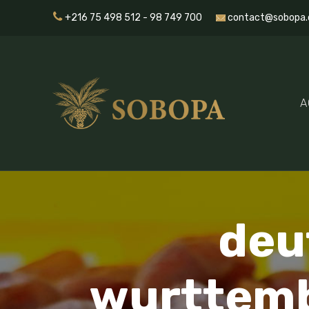
+216 75 498 512 - 98 749 700
contact@sobopa.
A
deu
wurttemb