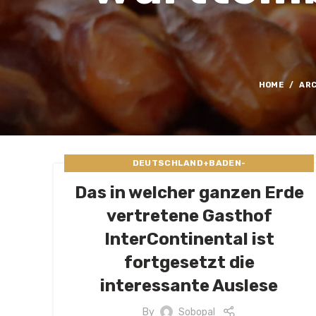
HOME
ARC
DEUTSCHLAND+BADEN-
WURTTEMBERG+PFORZHEIM ESCORT GIRL
Das in welcher ganzen Erde
vertretene Gasthof
InterContinental ist
fortgesetzt die
interessante Auslese
By
Sobopal