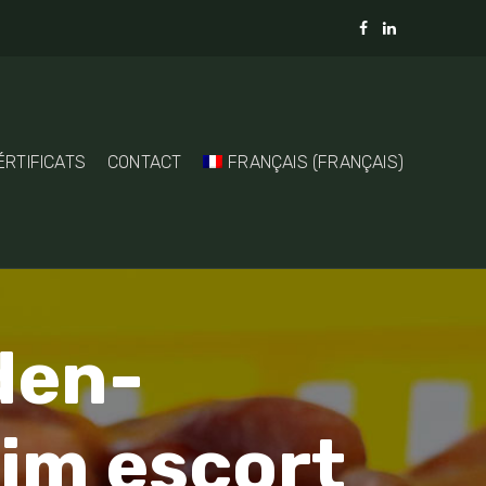
ÉRTIFICATS
CONTACT
FRANÇAIS
(
FRANÇAIS
)
den-
im escort