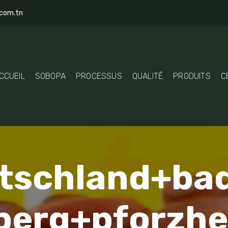
com.tn
CCUEIL
SOBOPA
PROCESSUS
QUALITÉ
PRODUITS
C
tschland+ba
erg+pforzhe