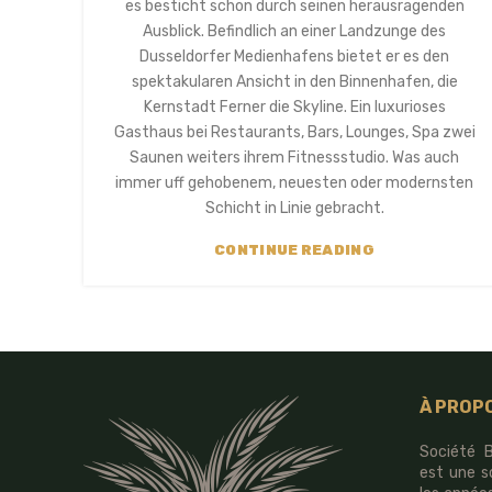
es besticht schon durch seinen herausragenden
Ausblick. Befindlich an einer Landzunge des
Dusseldorfer Medienhafens bietet er es den
spektakularen Ansicht in den Binnenhafen, die
Kernstadt Ferner die Skyline. Ein luxurioses
Gasthaus bei Restaurants, Bars, Lounges, Spa zwei
Saunen weiters ihrem Fitnessstudio. Was auch
immer uff gehobenem, neuesten oder modernsten
Schicht in Linie gebracht.
CONTINUE READING
À PROP
Société B
est une s