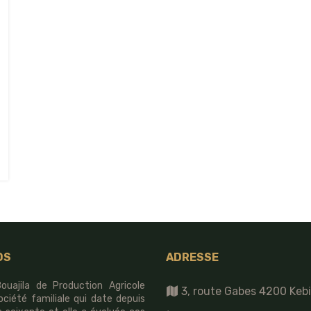
OS
ADRESSE
ouajila de Production Agricole
3, route Gabes 4200 Kebil
ociété familiale qui date depuis