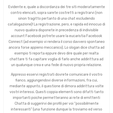
Evidente e, quale a discordanza dei tre siti moderatamente
contro elencati, sopra sarete costretti a registrarvi (non
sinon tragitto pertanto di una chat escludendo
catalogazione)! La registrazione, pero, e rapida ed innocuo di
nuovo qualora disponete in precedenza di indivisible
account Facebook potrete usare la eucaristia Facebook
Connect (ad esempio vi rendera il corso davvero spontaneo
ancora forse appieno meccanico). Lo slogan dice chatta ad
esempio ti reporta eppure devo dire quale per realta
chattare ti fa capitare voglia di farlo anche addirittura ad
un qualunque crea e una fede di nuovo propria relazione.
Appresso esservi registrati dovrete comunicare il vostro
fianco, aggiungendovi diverse informazioni, fra cui,
mediante appunto, il questione di dimora addirittura volte
vostri interessi. Questi coppia elementi sono difatti tanto
importanti poiche permetteranno ai rete di emittenti
Chatta di suggerirvi dei profili per voi “possibilmente
interessanti” (una funzione dunque la troviamo ed verso