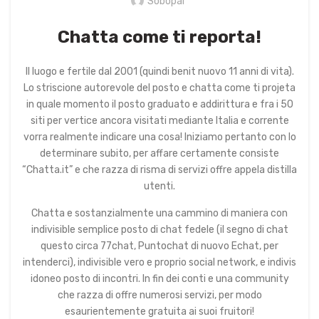
Sobopal
Chatta come ti reporta!
Il luogo e fertile dal 2001 (quindi benit nuovo 11 anni di vita).
Lo striscione autorevole del posto e chatta come ti projeta
in quale momento il posto graduato e addirittura e fra i 50
siti per vertice ancora visitati mediante Italia e corrente
vorra realmente indicare una cosa! Iniziamo pertanto con lo
determinare subito, per affare certamente consiste
“Chatta.it” e che razza di risma di servizi offre appela distilla
utenti.
Chatta e sostanzialmente una cammino di maniera con
indivisible semplice posto di chat fedele (il segno di chat
questo circa 77chat, Puntochat di nuovo Echat, per
intenderci), indivisible vero e proprio social network, e indivis
idoneo posto di incontri. In fin dei conti e una community
che razza di offre numerosi servizi, per modo
esaurientemente gratuita ai suoi fruitori!